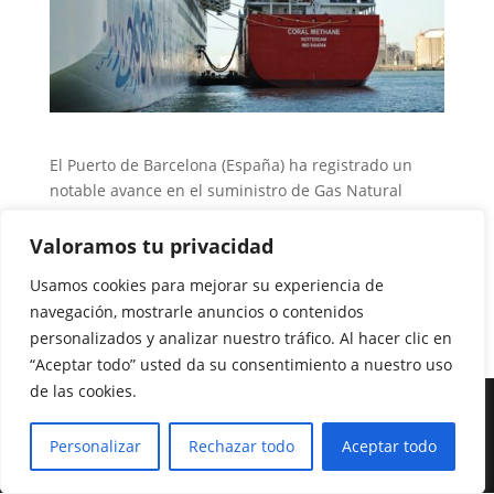
El Puerto de Barcelona (España) ha registrado un
notable avance en el suministro de Gas Natural
Licuado (GNL) a embarcaciones durante el año 2023,
realizando un total de 199 operaciones con un
Valoramos tu privacidad
volumen de 143.000 m³, el cual duplica la cifra del
Usamos cookies para mejorar su experiencia de
año de referencia 2021.
navegación, mostrarle anuncios o contenidos
personalizados y analizar nuestro tráfico. Al hacer clic en
“Aceptar todo” usted da su consentimiento a nuestro uso
de las cookies.
Hosting, Diseño y Posicionamiento SEO por
Tecnopersonal.com 2021 © --- Síguenos en
Personalizar
Rechazar todo
Aceptar todo
Facebook.